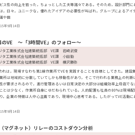
ビス性の向上を狙った，ちょっとした工夫等諸々である。そのため，設計部門に
は，日々，ユニークな，優れたアイデアの必要性が叫ばれ，グループによるアイ
議や個
015年9月14日
場のVE ～「3時間VE」のフォロー～
ジタ工業株式会社建築統括部 VE課 岩崎武俊
ジタ工業株式会社建築統括部 VE課 小田勤
ジタ工業株式会社建築統括部 VE課 横沢勝弥
われは，現場すなわち第1線作業所でVEを実践することを目標としてきた。建設
業所は地域的に分散していてしかも移動性があり，そこで行われる業務上の判断
性が要求されるので，進行管理あるいは日常決定の大部分は組織効率上母店でな
ことは少なく，作業所自身にゆだねられている。人的配置も社員の80%は現場配
り，企業の特徴は人中心主義であり，現場中心思考である。したがってVE活動に
015年9月14日
g（マグネット）リレーのコストダウン分析