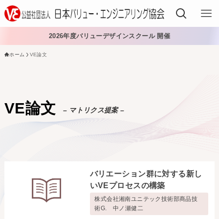
2026年度バリューデザインスクール 開催
ホーム
VE論文
VEでできること
VEを学ぶ
VE論文
– マトリクス提案 –
VEを導入する
VEの資格
入会する
バリエーション群に対する新し
日本VE協会について
いVEプロセスの構築
株式会社湘南ユニテック技術部商品技
日本VE協会について
資料・論文購入
術G. 中ノ瀬健二