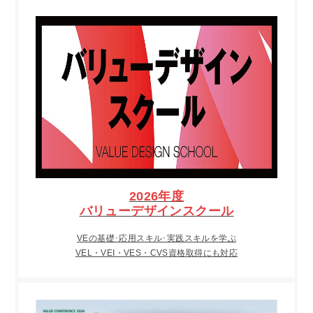
2026年度
バリューデザインスクール
VEの基礎･応用スキル･実践スキルを学ぶ
VEL・VEI・VES・CVS資格取得にも対応