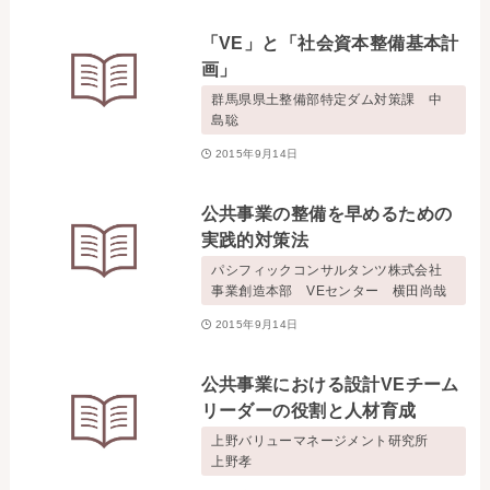
お問い合わせ
「VE」と「社会資本整備基本計
画」
事務局・勤務体制
群馬県県土整備部特定ダム対策課 中
島聡
アクセス
2015年9月14日
03-5430-4488
公共事業の整備を早めるための
実践的対策法
パシフィックコンサルタンツ株式会社
事業創造本部 VEセンター 横田尚哉
2015年9月14日
公共事業における設計VEチーム
リーダーの役割と人材育成
上野バリューマネージメント研究所
上野孝