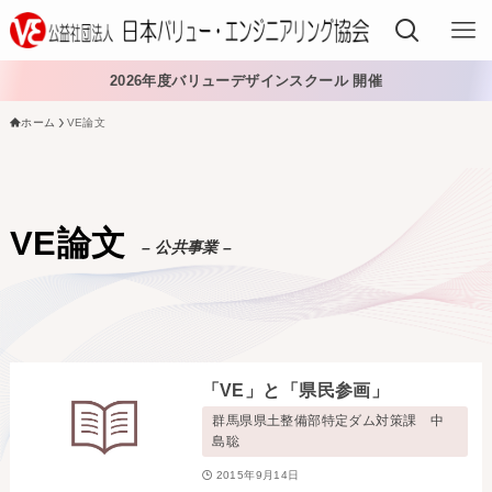
2026年度バリューデザインスクール 開催
ホーム
VE論文
VEでできること
VEを学ぶ
VE論文
– 公共事業 –
VEを導入する
VEの資格
入会する
「VE」と「県民参画」
日本VE協会について
群馬県県土整備部特定ダム対策課 中
島聡
日本VE協会について
資料・論文購入
2015年9月14日