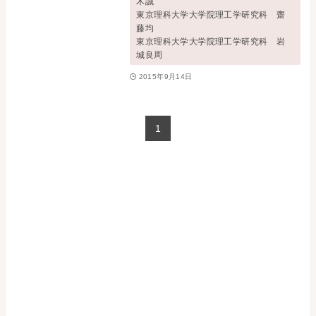
木誠
お問い合わせ
東京理科大学大学院理工学研究科 齋
藤均
東京理科大学大学院理工学研究科 岩
城良周
事務局・勤務体制
2015年9月14日
アクセス
1
03-5430-4488