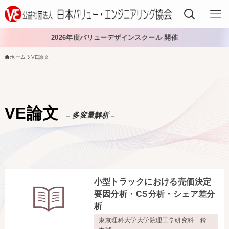
2026年度バリューデザインスクール 開催
ホーム
VE論文
VEでできること
VEを学ぶ
VE論文
– 多変量解析 –
VEを導入する
VEの資格
入会する
小型トラックにおける売価決定
日本VE協会について
要因分析・CS分析・シェア差分
析
日本VE協会について
資料・論文購入
東京理科大学大学院理工学研究科 鈴