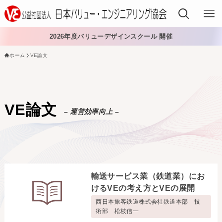
2026年度バリューデザインスクール 開催
ホーム
VE論文
VEでできること
VEを学ぶ
VE論文
– 運営効率向上 –
VEを導入する
VEの資格
入会する
輸送サービス業（鉄道業）にお
日本VE協会について
けるVEの考え方とVEの展開
西日本旅客鉄道株式会社鉄道本部 技
日本VE協会について
資料・論文購入
術部 松枝信一