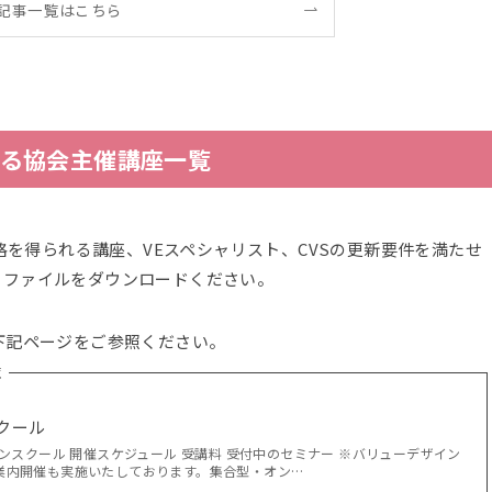
記事一覧はこちら
せる協会主催講座一覧
資格を得られる講座、VEスペシャリスト、CVSの更新要件を満たせ
りファイルをダウンロードください。
下記ページをご参照ください。
覧
クール
インスクール 開催スケジュール 受講料 受付中のセミナー ※バリューデザイン
業内開催も実施いたしております。集合型・オン…