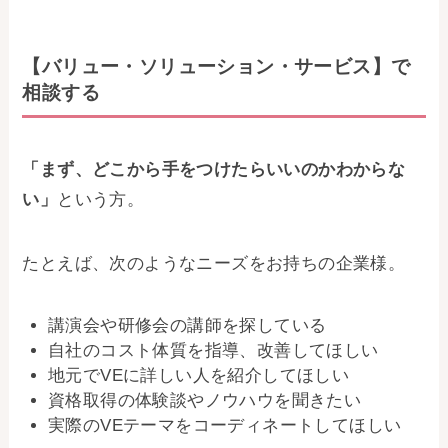
入会する
【バリュー・ソリューション・サービス】で
相談する
日本VE協会について
日本VE協会について
資料・論文購入
「まず、どこから手をつけたらいいのかわからな
お問い合わせ
い」
という方。
事務局・勤務体制
たとえば、次のようなニーズをお持ちの企業様。
アクセス
講演会や研修会の講師を探している
自社のコスト体質を指導、改善してほしい
03-5430-4488
地元でVEに詳しい人を紹介してほしい
資格取得の体験談やノウハウを聞きたい
実際のVEテーマをコーディネートしてほしい