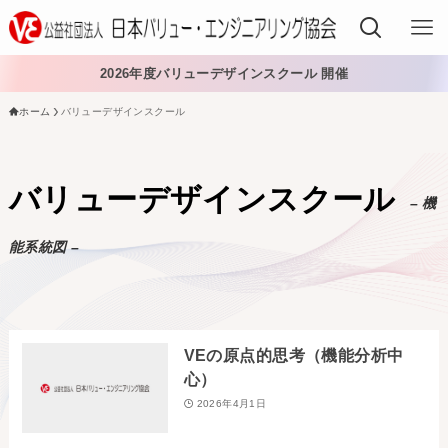
2026年度バリューデザインスクール 開催
ホーム
バリューデザインスクール
VEでできること
VEを学ぶ
バリューデザインスクール
– 機
VEを導入する
能系統図 –
VEの資格
入会する
VEの原点的思考（機能分析中
日本VE協会について
心）
2026年4月1日
日本VE協会について
資料・論文購入