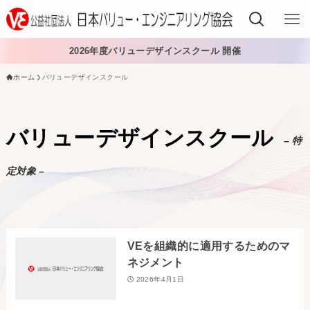
2026年度バリューデザインスクール 開催
ホーム
バリューデザインスクール
VEでできること
VEを学ぶ
バリューデザインスクール
– 特
VEを導入する
定対象 –
VEの資格
入会する
VEを組織的に適用するためのマ
日本VE協会について
ネジメント
2026年4月1日
日本VE協会について
資料・論文購入