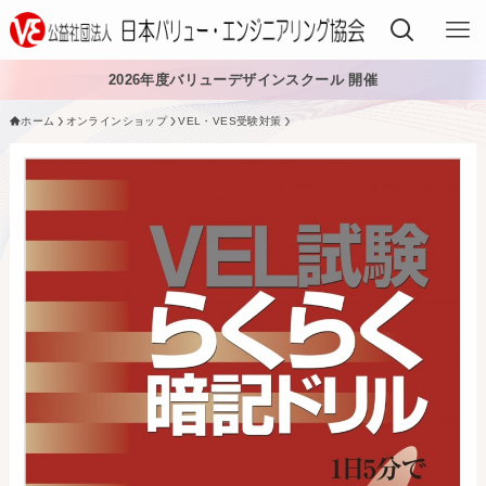
2026年度バリューデザインスクール 開催
ホーム
オンラインショップ
VEL・VES受験対策
VEでできること
VEを学ぶ
VEを導入する
VEの資格
入会する
日本VE協会について
日本VE協会について
資料・論文購入