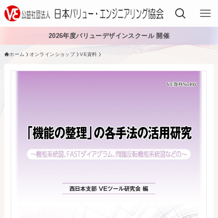
2026年度バリューデザインスクール 開催
ホーム
オンラインショップ
VE資料
VEでできること
VEを学ぶ
VEを導入する
VEの資格
入会する
日本VE協会について
日本VE協会について
資料・論文購入