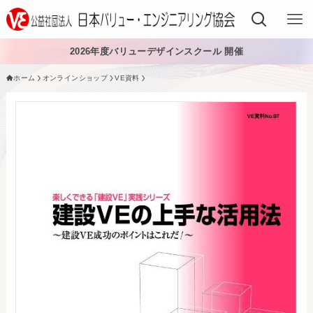
2026年度バリューデザインスクール 開催
ホーム
オンラインショップ
VE資料
VEでできること
VEを学ぶ
VEを導入する
VEの資格
入会する
日本VE協会について
日本VE協会について
資料・論文購入