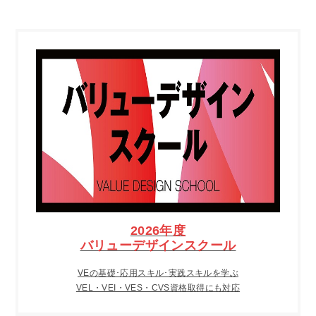
2026年度
バリューデザインスクール
VEの基礎･応用スキル･実践スキルを学ぶ
VEL・VEI・VES・CVS資格取得にも対応