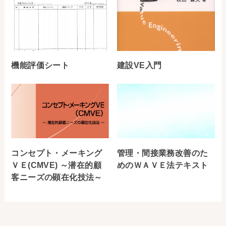
機能評価シート
建設VE入門
コンセプト・メーキング
管理・間接業務改善のた
ＶＥ(CMVE) ～潜在的顧
めのＷＡＶＥ法テキスト
客ニーズの顕在化技法～