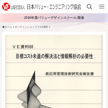
2026年度バリューデザインスクール 開催
ホーム
オンラインショップ
VE資料
VEでできること
VEを学ぶ
VEを導入する
VEの資格
入会する
日本VE協会について
日本VE協会について
資料・論文購入