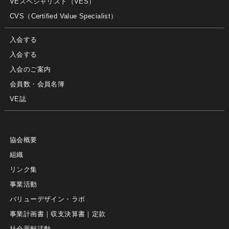
VEスペシャリスト（VES）
CVS（Certified Value Specialist）
入会する
入会する
入会のご案内
会員数・会員名簿
VE誌
協会概要
組織
リンク集
事業活動
バリューデザイン・ラボ
事業計画書｜収支決算書｜定款
社会貢献活動