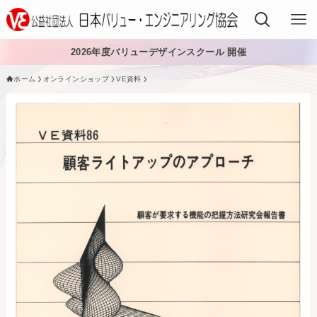
2026年度バリューデザインスクール 開催
ホーム
オンラインショップ
VE資料
VEでできること
VEを学ぶ
VEを導入する
VEの資格
入会する
日本VE協会について
日本VE協会について
資料・論文購入