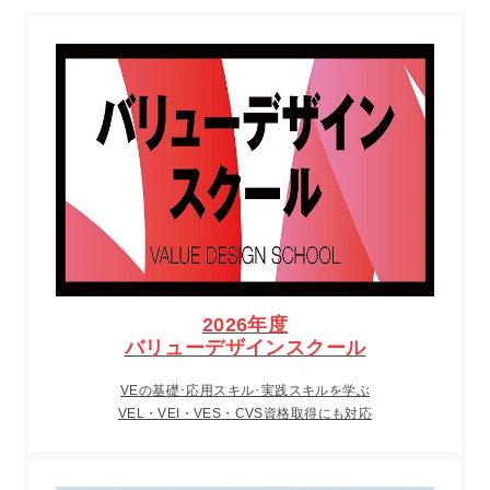
2026年度
バリューデザインスクール
VEの基礎･応用スキル･実践スキルを学ぶ
VEL・VEI・VES・CVS資格取得にも対応