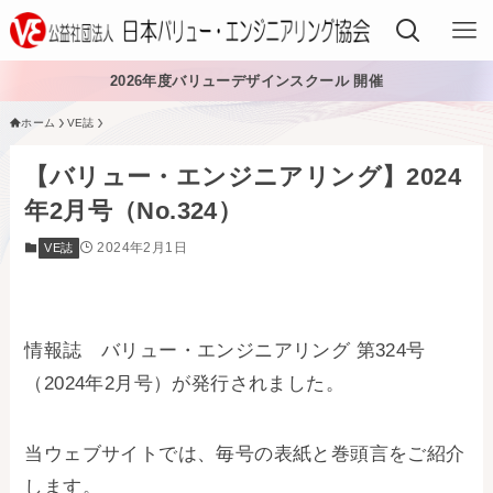
2026年度バリューデザインスクール 開催
ホーム
VE誌
VEでできること
【バリュー・エンジニアリング】2024
VEを学ぶ
年2月号（No.324）
2024年2月1日
VE誌
VEを導入する
VEの資格
情報誌 バリュー・エンジニアリング 第324号
入会する
（2024年2月号）が発行されました。
日本VE協会について
当ウェブサイトでは、毎号の表紙と巻頭言をご紹介
日本VE協会について
資料・論文購入
します。