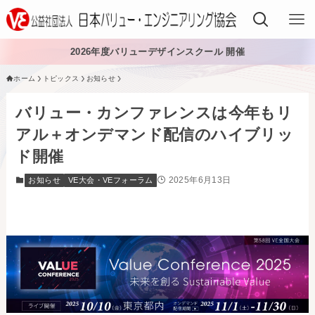
2026年度バリューデザインスクール 開催
ホーム
トピックス
お知らせ
VEでできること
バリュー・カンファレンスは今年もリ
VEを学ぶ
アル＋オンデマンド配信のハイブリッ
ド開催
VEを導入する
2025年6月13日
お知らせ
VE大会・VEフォーラム
VEの資格
入会する
日本VE協会について
日本VE協会について
資料・論文購入