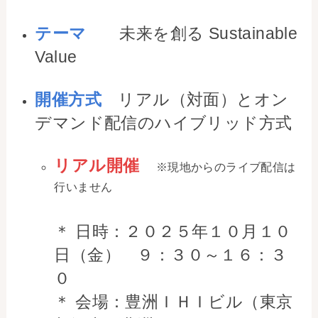
お問い合わせ
テーマ
未来を創る Sustainable
Value
事務局・勤務体制
アクセス
開催方式
リアル（対面）とオン
デマンド配信のハイブリッド方式
03-5430-4488
リアル開催
※現地からのライブ配信は
行いません
＊ 日時：２０２５年１０月１０
日（金） ９：３０～１６：３
０
＊ 会場：豊洲ＩＨＩビル（東京