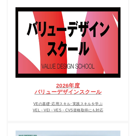
2026年度
バリューデザインスクール
VEの基礎･応用スキル･実践スキルを学ぶ
VEL・VEI・VES・CVS資格取得にも対応