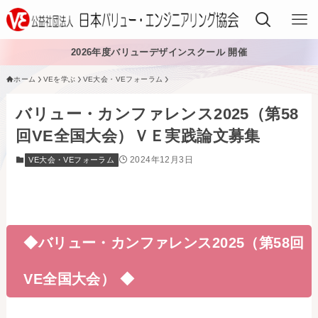
2026年度バリューデザインスクール 開催
ホーム
VEを学ぶ
VE大会・VEフォーラム
VEでできること
バリュー・カンファレンス2025（第58
VEを学ぶ
回VE全国大会）ＶＥ実践論文募集
2024年12月3日
VE大会・VEフォーラム
VEを導入する
VEの資格
入会する
◆バリュー・カンファレンス2025（第58回
日本VE協会について
VE全国大会） ◆
日本VE協会について
資料・論文購入