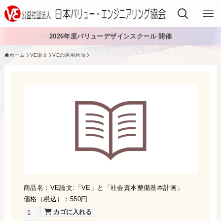
2026年度バリューデザインスクール 開催
ホーム
VE論文
VEの適用局面
VEでできること
VEを学ぶ
VEを導入する
VEの資格
入会する
日本VE協会について
商品名：VE論文:「VE」と「社会資本整備基本計画」
価格（税込）：550円
日本VE協会について
資料・論文購入