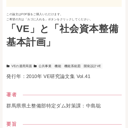
お問い合わせ
この論文はPDF版をご購入いただけます。
ご希望の方は「カゴに入れる」ボタンをクリックしてください。
事務局・勤務体制
「VE」と「社会資本整備
アクセス
基本計画」
03-5430-4488
VEの適用局面
公共事業
機能
機能系統図
開発設計VE
発行年：2010年 VE研究論文集 Vol.41
著者
群馬県県土整備部特定ダム対策課：中島聡
要旨