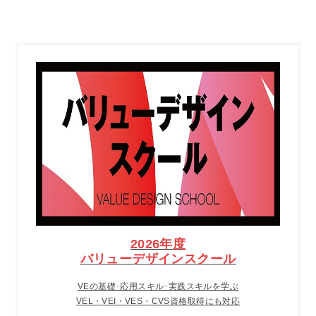
2026年度
バリューデザインスクール
VEの基礎･応用スキル･実践スキルを学ぶ
VEL・VEI・VES・CVS資格取得にも対応