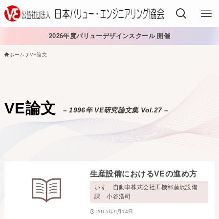
2026年度バリューデザインスクール 開催
ホーム
VE論文
VEでできること
VEを学ぶ
VE論文
– 1996年 VE研究論文集 Vol.27 –
VEを導入する
VEの資格
入会する
生産設備におけるVEの進め方
日本VE協会について
いすゞ自動車株式会社工機部藤沢設備
課 小谷浩司
日本VE協会について
資料・論文購入
2015年9月14日