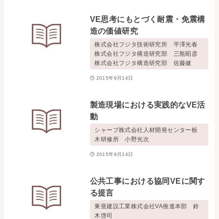
お問い合わせ
VE思考にもとづく耐震・免震構
造の価値研究
事務局・勤務体制
株式会社フジタ技術研究所 平澤光春
株式会社フジタ構造研究部 三瓶昭彦
株式会社フジタ構造研究部 佐藤健
アクセス
2015年9月14日
03-5430-4488
製造現場における実践的なVE活
動
シャープ株式会社人材開発センター栃
木研修所 小野光次
2015年9月14日
公共工事における協同VEに関す
る提言
東亜建設工業株式会社VA推進本部 鈴
木啓司