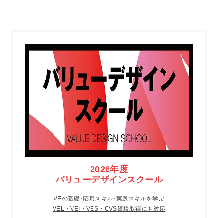
2026年度
バリューデザインスクール
VEの基礎･応用スキル･実践スキルを学ぶ
VEL・VEI・VES・CVS資格取得にも対応