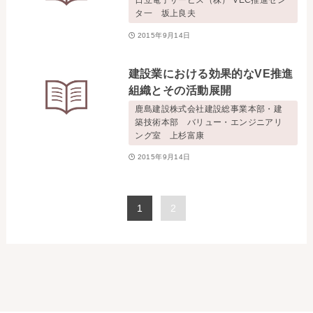
日立電子サービス（株） VEC推進セン
タ一 坂上良夫
2015年9月14日
建設業における効果的なVE推進
組織とその活動展開
鹿島建設株式会社建設総事業本部・建
築技術本部 バリュー・エンジニアリ
ング室 上杉富康
2015年9月14日
1
2