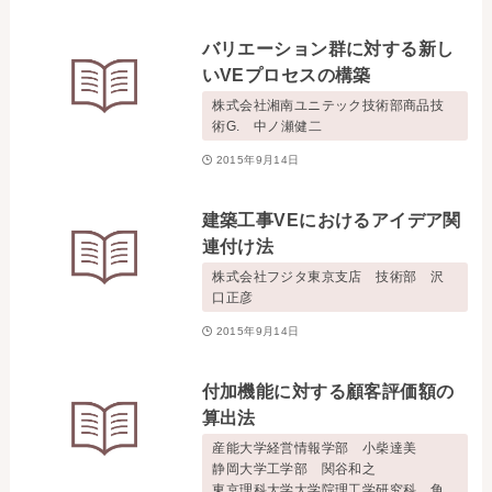
お問い合わせ
バリエーション群に対する新し
いVEプロセスの構築
事務局・勤務体制
株式会社湘南ユニテック技術部商品技
術G. 中ノ瀬健二
アクセス
2015年9月14日
03-5430-4488
建築工事VEにおけるアイデア関
連付け法
株式会社フジタ東京支店 技術部 沢
口正彦
2015年9月14日
付加機能に対する顧客評価額の
算出法
産能大学経営情報学部 小柴達美
静岡大学工学部 関谷和之
東京理科大学大学院理工学研究科 角