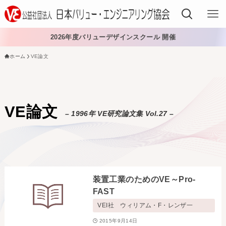
2026年度バリューデザインスクール 開催
ホーム
VE論文
VEでできること
VEを学ぶ
VE論文
– 1996年 VE研究論文集 Vol.27 –
VEを導入する
VEの資格
入会する
装置工業のためのVE～Pro-
日本VE協会について
FAST
VEI社 ウィリアム・F・レンザ一
日本VE協会について
資料・論文購入
2015年9月14日