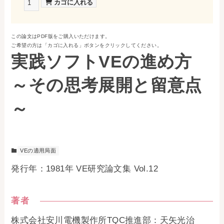
お問い合わせ
この論文はPDF版をご購入いただけます。
事務局・勤務体制
ご希望の方は「カゴに入れる」ボタンをクリックしてください。
実践ソフトVEの進め方
アクセス
～その思考展開と留意点
03-5430-4488
～
VEの適用局面
発行年：1981年 VE研究論文集 Vol.12
著者
株式会社安川電機製作所TQC推進部：天矢光治