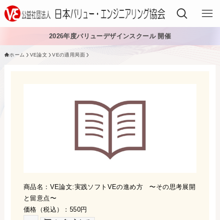
2026年度バリューデザインスクール 開催
ホーム
VE論文
VEの適用局面
VEでできること
VEを学ぶ
VEを導入する
VEの資格
入会する
日本VE協会について
商品名：VE論文:実践ソフトVEの進め方 〜その思考展開
と留意点〜
日本VE協会について
資料・論文購入
価格（税込）：550円