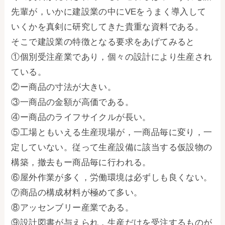
先輩が，いかに建設業の中にVEをうまく導入して
いくかを真剣に研究してきた貴重な資料である。
そこで建設業の特徴となる要求をあげてみると
①個別受注産業であり，個々の設計により生産され
ている。
②ー商品の寸法が大きい。
③一商品の金額が高価である。
④ー商品のライフサイクルが長い。
⑤工場ともいえる生産現場が，一商品毎に変り，一
定していない。従って生産設備に該当する仮設物の
構築，撤去もー商品毎に行われる。
⑥屋外作業が多く，労働環境は必ずしも良くない。
⑦商品の構成材料が極めて多い。
⑧アッセンブリー産業である。
⑨設計図書が与えられ，生産だけを受注するものが