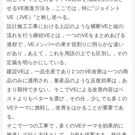
せるVE推進方法を，ここでは，特に”ジョイント
VE（JVE）”と称し述べる。
設計施工工事における上記のような横断VEと縦の
流れを行う継続VEとは，一つのVEをまとめあげる
過程で，VEメンバーの果す役割りに明らかな違い
があり，あえて，これを用語の上でも区別し，その
定義を明らかにしている。
建設VEは，一品生産であり1つのVE改善は一つの商
品のみに適用され，量産品のような反復効果は，あ
まり期待できない。そこでVEによる改善内容はベ
ストよりもベターを選び，その分，少しでも多くの
VEテーマに挑戦し，改善をはかることが重要であ
る。
そこで一つの工事で，多くのVEテーマを効果的に
推進して行く方法として，JVEを提案する。発注者