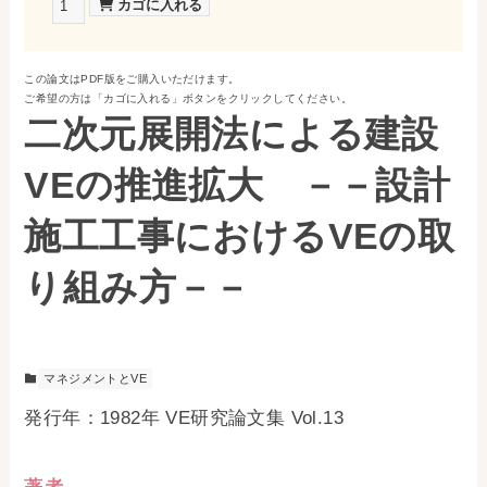
お問い合わせ
この論文はPDF版をご購入いただけます。
事務局・勤務体制
ご希望の方は「カゴに入れる」ボタンをクリックしてください。
二次元展開法による建設
アクセス
VEの推進拡大 －－設計
03-5430-4488
施工工事におけるVEの取
り組み方－－
マネジメントとVE
発行年：1982年 VE研究論文集 Vol.13