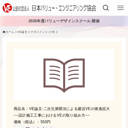
2026年度バリューデザインスクール 開催
ホーム
VE論文
マネジメントとVE
VEでできること
VEを学ぶ
VEを導入する
VEの資格
入会する
日本VE協会について
商品名：VE論文:二次元展開法による建設VEの推進拡大
−−設計施工工事におけるVEの取り組み方−−
日本VE協会について
資料・論文購入
価格（税込）：550円