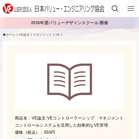
2026年度バリューデザインスクール 開催
ホーム
VE論文
マネジメントとVE
VEでできること
VEを学ぶ
VEを導入する
VEの資格
入会する
日本VE協会について
商品名：VE論文:VEコントローラーシップ マネジメント
コントロールシステムを活用した効果的なVE管理
日本VE協会について
資料・論文購入
価格（税込）：550円