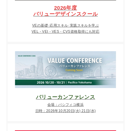
2026年度
バリューデザインスクール
VEの基礎･応用スキル･実践スキルを学ぶ
VEL・VEI・VES・CVS資格取得にも対応
バリューカンファレンス
会場：パシフィコ横浜
日時：2026年10月20日(火) 21日(水)