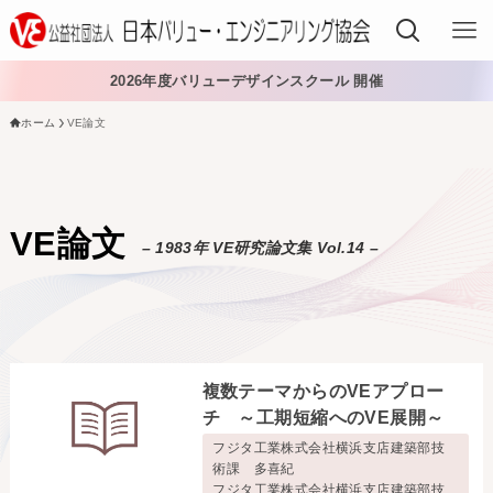
2026年度バリューデザインスクール 開催
ホーム
VE論文
VEでできること
VEを学ぶ
VE論文
– 1983年 VE研究論文集 Vol.14 –
VEを導入する
VEの資格
入会する
複数テーマからのVEアプロー
日本VE協会について
チ ～工期短縮へのVE展開～
フジタ工業株式会社横浜支店建築部技
日本VE協会について
資料・論文購入
術課 多喜紀
フジタ工業株式会社横浜支店建築部技