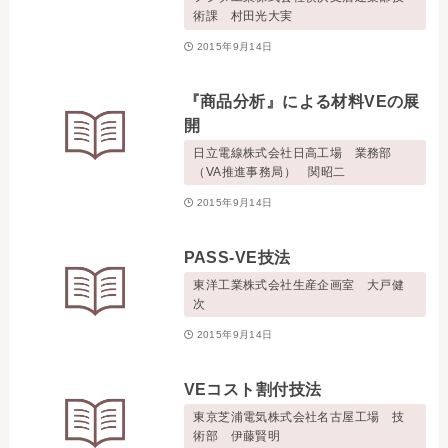
お問い合わせ
術課 村田光大実
2015年9月14日
事務局・勤務体制
『商品分析』による材料VEの展
開
アクセス
日立電線株式会社日高工場 業務部
（VA推進事務局） 関昭二
03-5430-4488
2015年9月14日
PASS-VE技法
東洋工業株式会社生産企画室 大戸健
次
2015年9月14日
VEコスト割付技法
東京芝浦電気株式会社名古屋工場 技
術部 伊藤賢明