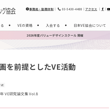
事務局・勤務体制
｜
03-5430-4488｜
アクセス
｜
｜
する
VEの資格
入会する
日本VE協会について
2026年度バリューデザインスクール 開催
画を前提としたVE活動
VE
年 VE研究論文集 Vol.8