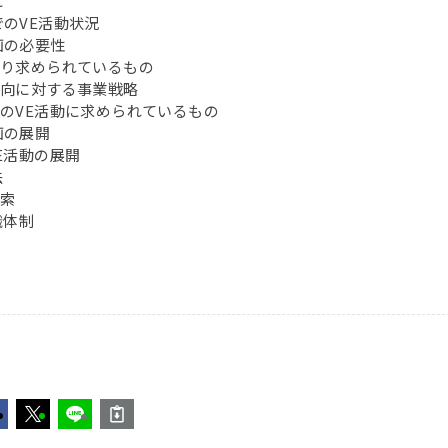
に
までのVE活動状況
計画の必要性
部より求められているもの
部指向に対する事業戦略
工場のVE活動に求められているもの
計画の展開
VE活動の展開
法
検索
組織体制