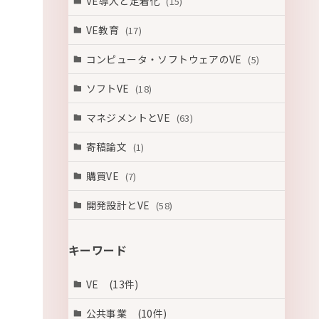
VE導入と定着化
(15)
VE教育
(17)
コンピュータ・ソフトウェアのVE
(5)
ソフトVE
(18)
マネジメントとVE
(63)
寄稿論文
(1)
購買VE
(7)
開発設計とVE
(58)
キーワード
VE (13件)
公共事業 (10件)