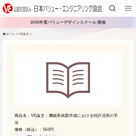
2026年度バリューデザインスクール 開催
ホーム
VE論文
VEでできること
VEを学ぶ
VEを導入する
VEの資格
入会する
日本VE協会について
商品名：VE論文：機能系統図作成における特許活用の手
法
日本VE協会について
資料・論文購入
価格（税込）：550円