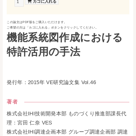
お問い合わせ
この論文はPDF版をご購入いただけます。
事務局・勤務体制
ご希望の方は「カゴに入れる」ボタンをクリックしてください。
機能系統図作成における
アクセス
特許活用の手法
03-5430-4488
発行年：2015年 VE研究論文集 Vol.46
著者
株式会社IHI技術開発本部 ものづくり推進部課長代
理：宮田 仁奈 VES
株式会社IHI調達企画本部 グループ調達企画部 調達