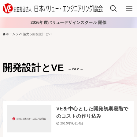
2026年度バリューデザインスクール 開催
ホーム
VE論文
開発設計とVE
VEでできること
VEを学ぶ
開発設計とVE
– tax –
VEを導入する
VEの資格
入会する
VEを中心とした開発初期段階で
日本VE協会について
のコストの作り込み
2015年9月14日
日本VE協会について
資料・論文購入