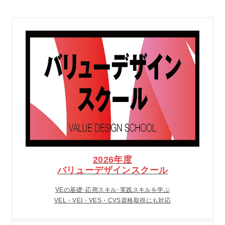
2026年度
バリューデザインスクール
VEの基礎･応用スキル･実践スキルを学ぶ
VEL・VEI・VES・CVS資格取得にも対応