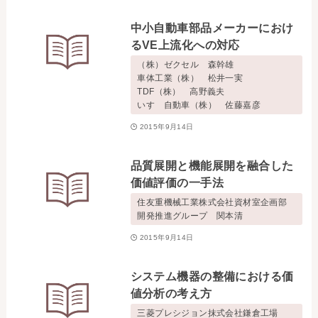
お問い合わせ
中小自動車部品メーカーにおけ
るVE上流化への対応
事務局・勤務体制
（株）ゼクセル 森幹雄
車体工業（株） 松井一実
TDF（株） 高野義夫
アクセス
いすゞ自動車（株） 佐藤嘉彦
2015年9月14日
03-5430-4488
品質展開と機能展開を融合した
価値評価の一手法
住友重機械工業株式会社資材室企画部
開発推進グループ 関本清
2015年9月14日
システム機器の整備における価
値分析の考え方
三菱プレシジョン抹式会社鎌倉工場