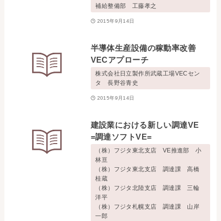
補給整備部 工藤孝之
2015年9月14日
半導体生産設備の稼動率改善
VECアプローチ
株式会社日立製作所武蔵工場VECセン
タ 長野谷青史
2015年9月14日
建設業における新しい調達VE
=調達ソフトVE=
（株）フジタ東北支店 VE推進部 小
林亘
（株）フジタ東北支店 調達課 高橋
桂蔵
（株）フジタ北陸支店 調達課 三輪
洋平
（株）フジタ札幌支店 調達課 山岸
一郎