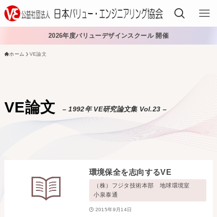
2026年度バリューデザインスクール 開催
ホーム
VE論文
VEでできること
VEを学ぶ
VE論文
– 1992年 VE研究論文集 Vol.23 –
VEを導入する
VEの資格
入会する
環境保全を志向するVE
日本VE協会について
（株）フジタ技術本部 地球環境室
小泉泰通
日本VE協会について
資料・論文購入
2015年9月14日